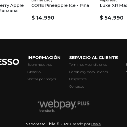
Dinner Lady
Vaporesso
erry Apple
CORE Pineapple Ice - Piña
Luxe XR Ma
 Manzana
$ 14.990
$ 54.990
INFORMACIÓN
SERVICIO AL CLIENTE
Sobre nosotros
Terminos y condiciones
Glosario
Cambios y devoluciones
Ventas por mayor
Despachos
Contacto
Vaporesso Chile © 2026
Creado por
Bsale