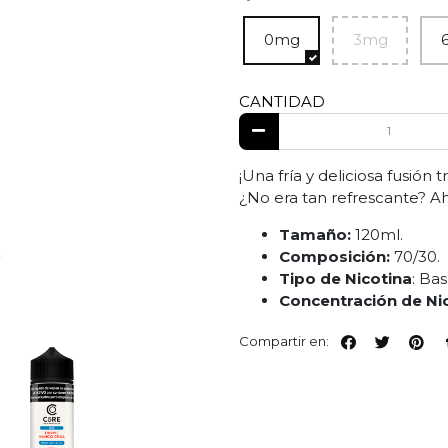
0mg
3mg
CANTIDAD
¡Una fría y deliciosa fusión
¿No era tan refrescante? Ah
Tamaño:
120ml.
Composición:
70/30.
Tipo de Nicotina
: Bas
Concentración de Ni
Compartir en: