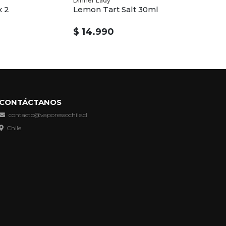
Dinner Lady
x 2
Lemon Tart Salt 30ml
$ 14.990
CONTÁCTANOS
contacto@vaporessochile.cl
Chile