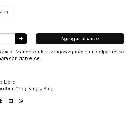
6mg
Agregar al carro
 tropical! Mangos dulces y jugosos junto a un golpe fresco
ora con doble ice.
e Libre.
cotina:
0mg, 3mg y 6mg.