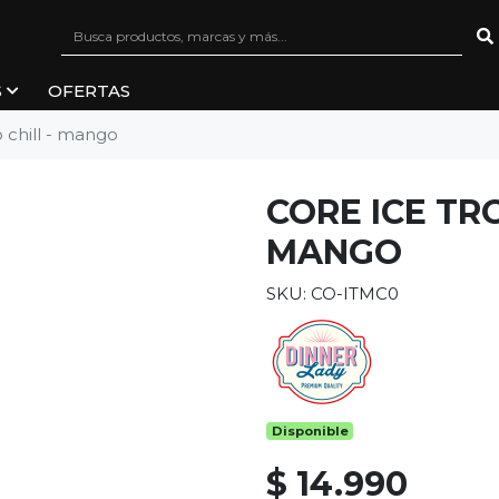
S
OFERTAS
 chill - mango
CORE ICE TR
MANGO
SKU: CO-ITMC0
Disponible
$ 14.990