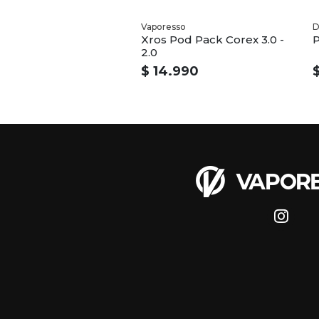
Vaporesso
D
Xros Pod Pack Corex 3.0 -
P
2.0
$ 14.990