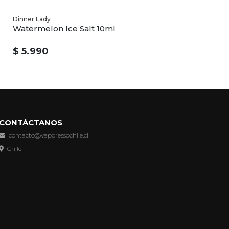
Dinner Lady
Watermelon Ice Salt 10ml
$ 5.990
CONTÁCTANOS
contacto@vaporessochile.cl
Chile