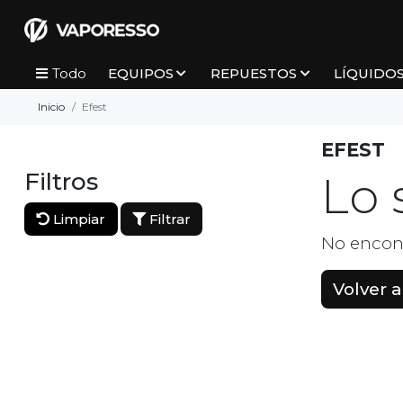
EQUIPOS
REPUESTOS
LÍQUIDO
Todo
Inicio
Efest
EFEST
Filtros
Lo 
Limpiar
Filtrar
No encon
Volver al