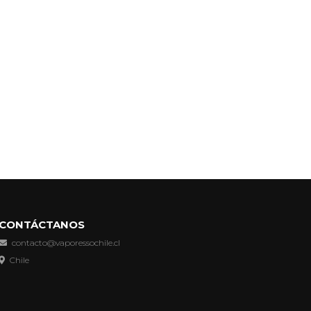
CONTÁCTANOS
contacto@vaporessochile.cl
Chile