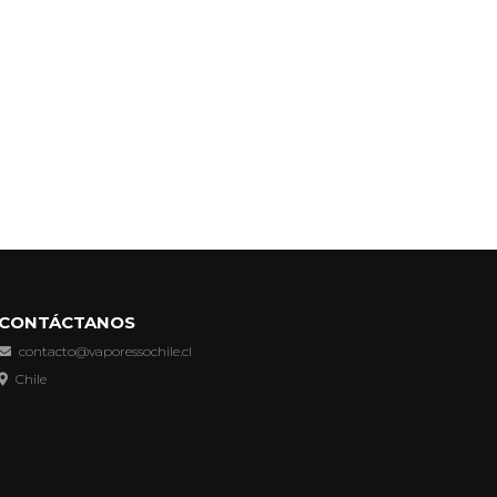
CONTÁCTANOS
contacto@vaporessochile.cl
Chile