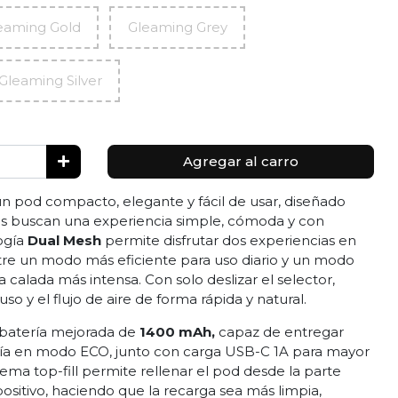
eaming Gold
Gleaming Grey
Gleaming Silver
Agregar al carro
un pod compacto, elegante y fácil de usar, diseñado
s buscan una experiencia simple, cómoda y con
ogía
Dual Mesh
permite disfrutar dos experiencias en
tre un modo más eficiente para uso diario y un modo
calada más intensa. Con solo deslizar el selector,
so y el flujo de aire de forma rápida y natural.
batería mejorada de
1400 mAh,
capaz de entregar
ía en modo ECO, junto con carga USB-C 1A para mayor
ma top-fill permite rellenar el pod desde la parte
ispositivo, haciendo que la recarga sea más limpia,