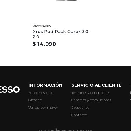
Vaporesso
Xros Pod Pack Corex 3.0 -
2.0
$ 14.990
INFORMACIÓN
SERVICIO AL CLIENTE
Sobre nosotros
Terminos y condiciones
Glosario
Cambios y devoluciones
Ventas por mayor
Despachos
Contacto