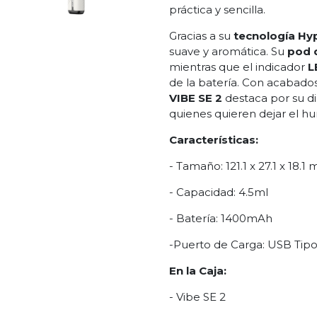
práctica y sencilla.
Gracias a su
tecnología Hy
suave y aromática. Su
pod 
mientras que el indicador
L
de la batería. Con acabado
VIBE SE 2
destaca por su di
quienes quieren dejar el hu
Características:
- Tamaño: 121.1 x 27.1 x 18.1
- Capacidad: 4.5ml
- Batería: 1400mAh
-Puerto de Carga: USB Tipo-
En la Caja:
- Vibe SE 2