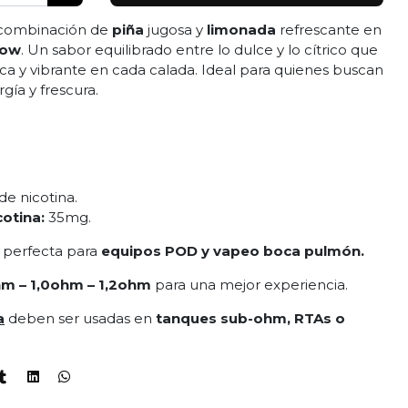
a combinación de
piña
jugosa y
limonada
refrescante en
low
. Un sabor equilibrado entre lo dulce y lo cítrico que
ca y vibrante en cada calada. Ideal para quienes buscan
rgía y frescura.
de nicotina.
cotina:
35mg.
s perfecta para
equipos POD y vapeo boca pulmón.
m – 1,0ohm – 1,2ohm
para una mejor experiencia.
a
deben ser usadas en
tanques sub-ohm, RTAs o