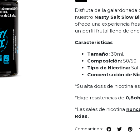
Disfruta de la galardonad
nuestro
Nasty Salt Slow B
ofrece una experiencia fres
un perfil frutal lleno de ene
Características
Tamaño:
30ml.
Composición:
50/50.
Tipo de Nicotina:
Sal 
Concentración de Ni
*Su alta dosis de nicotina e
*Elige resistencias de
0,8oh
*Las sales de nicotina
nunc
Rdas.
Compartir en: