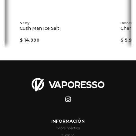
Nasty
Dinner L
Cush Man Ice Salt
Cherry 
$ 14.990
$ 5.99
INFORMACIÓN
Sobre nosotros
Glosario